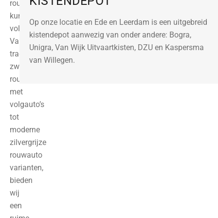
KISTENDEPOT
rouwvervoersbehoeften
kunnen
Op onze locatie en
Ede
en
Leerdam
is een uitgebreid
voldoen.
kistendepot aanwezig van onder andere:
Bogra
,
Van
Unigra
,
Van Wijk Uitvaartkisten
,
DZU
en
Kaspersma
traditionele
van Willegen
.
zwarte
rouwauto
met
volgauto’s
tot
moderne
zilvergrijze
rouwauto
varianten,
bieden
wij
een