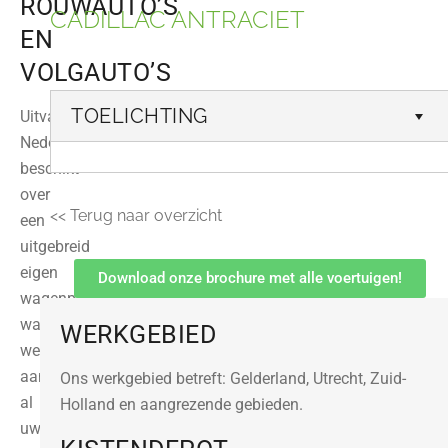
ROUWAUTO’S
CADILLAC ANTRACIET
EN
VOLGAUTO’S
TOELICHTING
Uitvaartsupport
Nederland
beschikt
over
<< Terug naar overzicht
een
uitgebreid
eigen
Download onze brochure met alle voertuigen!
wagenpark,
waardoor
WERKGEBIED
we
aan
Ons
werkgebied
betreft: Gelderland, Utrecht, Zuid-
al
Holland en aangrezende gebieden.
uw