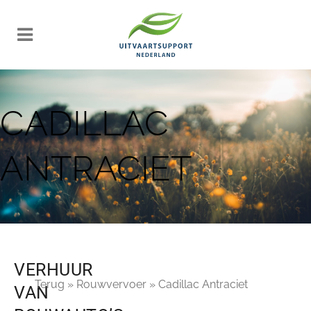
CADILLAC
ANTRACIET
VERHUUR
Terug
»
Rouwvervoer
»
Cadillac Antraciet
VAN